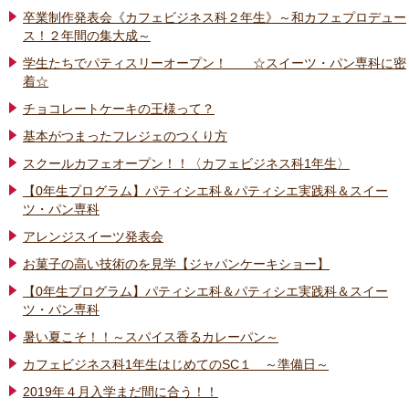
卒業制作発表会《カフェビジネス科２年生》～和カフェプロデュー
ス！２年間の集大成～
学生たちでパティスリーオープン！ ☆スイーツ・パン専科に密
着☆
チョコレートケーキの王様って？
基本がつまったフレジェのつくり方
スクールカフェオープン！！〈カフェビジネス科1年生〉
【0年生プログラム】パティシエ科＆パティシエ実践科＆スイー
ツ・パン専科
アレンジスイーツ発表会
お菓子の高い技術のを見学【ジャパンケーキショー】
【0年生プログラム】パティシエ科＆パティシエ実践科＆スイー
ツ・パン専科
暑い夏こそ！！～スパイス香るカレーパン～
カフェビジネス科1年生はじめてのSC１ ～準備日～
2019年４月入学まだ間に合う！！