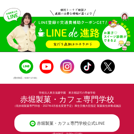
（受付対応：9:00〜17:00）
学校法人東京滋慶学園 東京都認可の専修学校
赤堀製菓・カフェ専門学校
（現赤堀製菓専門学校・2027年4月校名変更予定）厚生労働大臣指定 製菓衛生師養成施設
赤堀製菓・カフェ専門学校公式LINE