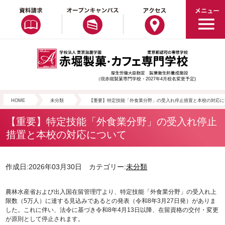
（現赤堀製菓専門学校・2027年4月校名変更予定)
HOME
未分類
【重要】特定技能「外食業分野」の受入れ停止措置と本校の対応に
【重要】特定技能「外食業分野」の受入れ停止
措置と本校の対応について
作成日:2026年03月30日 カテゴリー:
未分類
農林水産省および出入国在留管理庁より、特定技能「外食業分野」の受入れ上
限数（5万人）に達する見込みであるとの発表（令和8年3月27日発）がありま
した。これに伴い、法令に基づき令和8年4月13日以降、在留資格の交付・変更
が原則として停止されます。