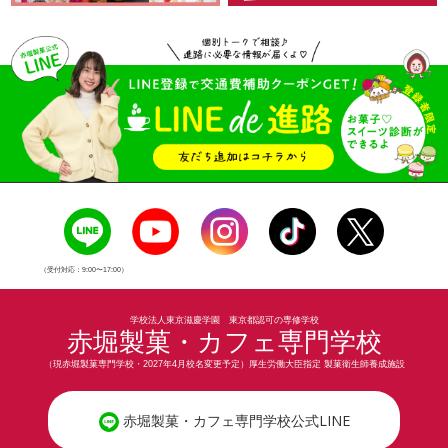
（受付対応：9:00〜17:00）
学校法人東京滋慶学園 東京都認可の専修学校
赤堀製菓・カフェ専門学校
（現赤堀製菓専門学校・2027年4月校名変更予定）厚生労働大臣指定 製菓衛生師養成施設
赤堀製菓・カフェ専門学校公式LINE