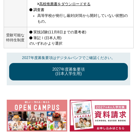
高校推薦書をダウンロードする
調査書
高等学校が発行し厳封(封筒から開封していない状態)の
もの。
実技試験(11月8日までの選考者)
受験可能な
筆記Ⅰ(日本人用)
特待生制度
のいずれかより選択
2027年度募集要項はデジタルパンフでご確認ください。
2027年度募集要項
(日本人学生用)