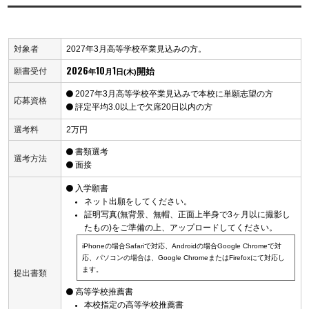
対象者
2027年3月高等学校卒業見込みの方。
2026
10
1
開始
願書受付
年
月
日(木)
2027年3月高等学校卒業見込みで本校に単願志望の方
応募資格
評定平均3.0以上で欠席20日以内の方
選考料
2万円
書類選考
選考方法
面接
入学願書
ネット出願をしてください。
証明写真(無背景、無帽、正面上半身で3ヶ月以に撮影し
たもの)をご準備の上、アップロードしてください。
iPhoneの場合Safariで対応、Androidの場合Google Chromeで対
応、パソコンの場合は、Google Chrome
またはFirefoxにて対応し
ます。
提出書類
高等学校推薦書
本校指定の高等学校推薦書