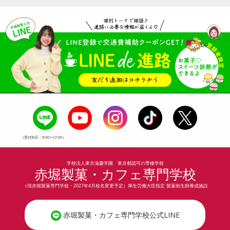
（受付対応：9:00〜17:00）
学校法人東京滋慶学園 東京都認可の専修学校
赤堀製菓・カフェ専門学校
（現赤堀製菓専門学校・2027年4月校名変更予定）厚生労働大臣指定 製菓衛生師養成施設
赤堀製菓・カフェ専門学校公式LINE