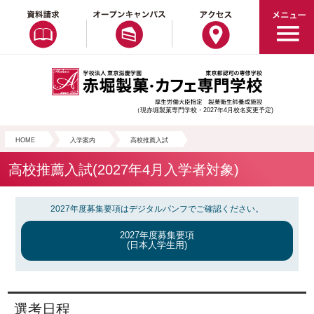
（現赤堀製菓専門学校・2027年4月校名変更予定)
HOME
入学案内
高校推薦入試
高校推薦入試(2027年4月入学者対象)
2027年度募集要項はデジタルパンフでご確認ください。
2027年度募集要項
(日本人学生用)
選考日程