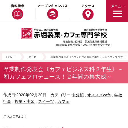
（現赤堀製菓専門学校・2027年4月校名変更予定)
HOME
未分類
卒業制作発表会《カフェビジネス科２年生》～和カフェプロデュー
卒業制作発表会《カフェビジネス科２年生》～
和カフェプロデュース！２年間の集大成～
作成日:2020年02月20日 カテゴリー:
未分類
,
オススメcafe
,
学校
行事
,
授業・実習
,
スイーツ
,
カフェ
こんにちは！