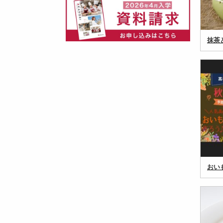
抹茶
おい