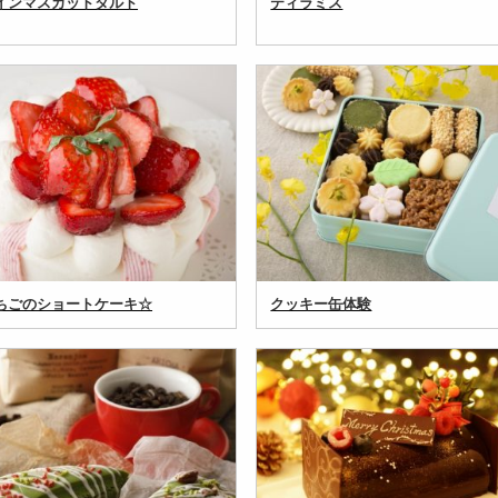
インマスカットタルト
ティラミス
ちごのショートケーキ☆
クッキー缶体験