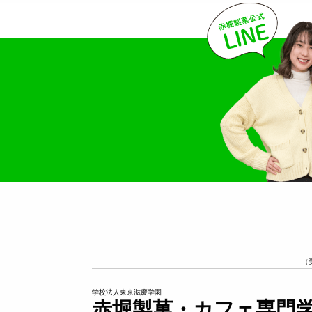
（
学校法人東京滋慶学園
赤堀製菓・カフェ専門