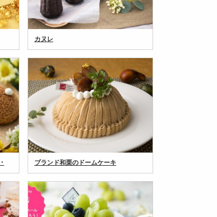
カヌレ
･
ブランド和栗のドームケーキ