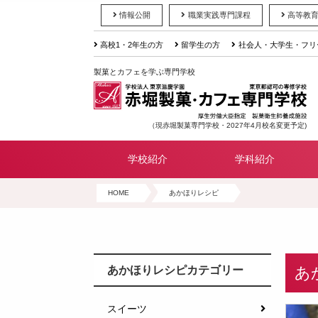
情報公開
職業実践専門課程
高等教
高校1・2年生の方
留学生の方
社会人・大学生・フリ
製菓とカフェを学ぶ専門学校
（現赤堀製菓専門学校・2027年4月校名変更予定)
学校紹介
学科紹介
HOME
あかほりレシピ
あ
あかほりレシピカテゴリー
スイーツ