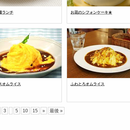
様ランチ
お花のシフォンケーキ★
スオムライス
ふわとろオムライス
3
5
10
15
»
最後 »