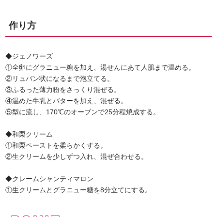
作り方
◆ジェノワーズ
①全卵にグラニュー糖を加え、湯せんにあて人肌まで温める。
②リュバン状になるまで泡立てる。
③ふるった薄力粉をさっくり混ぜる。
④温めた牛乳とバターを加え、混ぜる。
⑤型に流し、170℃のオーブンで25分程焼成する。
◆和栗クリーム
①和栗ペーストを柔らかくする。
②生クリームを少しずつ入れ、混ぜ合わせる。
◆クレームシャンティマロン
①生クリームとグラニュー糖を8分立てにする。