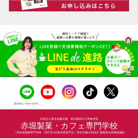
（受付対応：9:00〜17:00）
学校法人東京滋慶学園 東京都認可の専修学校
赤堀製菓・カフェ専門学校
（現赤堀製菓専門学校・2027年4月校名変更予定）厚生労働大臣指定 製菓衛生師養成施設