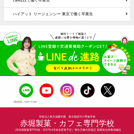
cafe222で働く卒業生
ハイアット リージェンシー 東京で働く卒業生
（受付対応：9:00〜17:00）
学校法人東京滋慶学園 東京都認可の専修学校
赤堀製菓・カフェ専門学校
（現赤堀製菓専門学校・2027年4月校名変更予定）厚生労働大臣指定 製菓衛生師養成施設