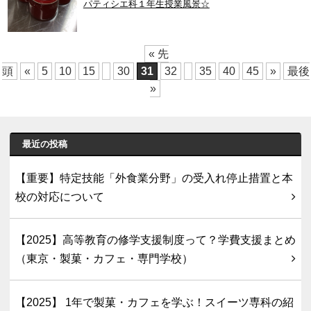
パティシエ科１年生授業風景☆
« 先
頭
«
5
10
15
30
31
32
35
40
45
»
最後
»
最近の投稿
【重要】特定技能「外食業分野」の受入れ停止措置と本
校の対応について
【2025】高等教育の修学支援制度って？学費支援まとめ
（東京・製菓・カフェ・専門学校）
【2025】 1年で製菓・カフェを学ぶ！スイーツ専科の紹