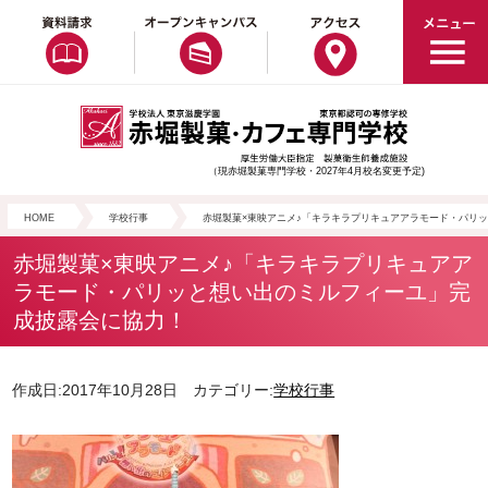
（現赤堀製菓専門学校・2027年4月校名変更予定)
HOME
学校行事
赤堀製菓×東映アニメ♪「キラキラプリキュアアラモード・パリ
赤堀製菓×東映アニメ♪「キラキラプリキュアア
ラモード・パリッと想い出のミルフィーユ」完
成披露会に協力！
作成日:2017年10月28日 カテゴリー:
学校行事