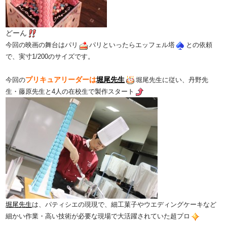
どーん
今回の映画の舞台はパリ
パリといったらエッフェル塔
との依頼
で、実寸1/200のサイズです。
プリキュアリーダーは
堀尾先生
今回の
堀尾先生に従い、丹野先
生・藤原先生と4人の在校生で製作スタート
堀尾先生
は、パティシエの現現で、細工菓子やウエディングケーキなど
細かい作業・高い技術が必要な現場で大活躍されていた超プロ