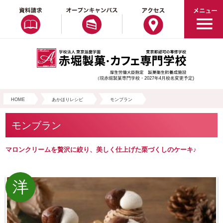
（現赤堀製菓専門学校・2027年4月校名変更予定)
HOME
あかほりレシピ
モンブラン
モンブラン
マロンクリームを贅沢に絞り、美しく仕上げた栗づくしのケーキ♪