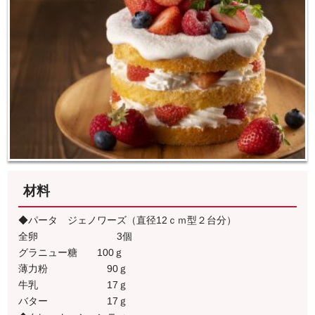
材料
◆パータ ジェノワーズ（直径12ｃｍ型２台分）
全卵 3個
グラニュー糖 100ｇ
薄力粉 90ｇ
牛乳 17ｇ
バター 17ｇ