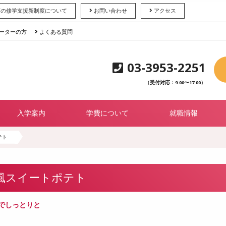
育の修学支援新制度について
お問い合わせ
アクセス
ーターの方
よくある質問
03-3953-2251
（受付対応：9:00〜17:00）
入学案内
学費について
就職情報
テト
風スイートポテト
でしっとりと