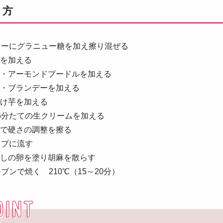
り方
ターにグラニュー糖を加え擦り混ぜる
飴を加える
餡・アーモンドプードルを加える
黄・ブランデーを加える
漬け芋を加える
6分たての生クリームを加える
乳で硬さの調整を擦る
ップに流す
だしの卵を塗り胡麻を散らす
ブンで焼く 210℃（15～20分）