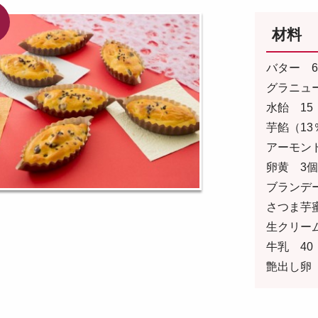
材料
バター 6
グラニュー
水飴 15
芋餡（13
アーモン
卵黄 3
ブランデー
さつま芋蜜
生クリーム
牛乳 40
艶出し卵