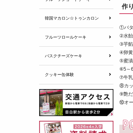
作
韓国マカロン☆トゥンカロン
①バ
②水
フルーツロールケーキ
③芋
④卵
バスクチーズケーキ
⑤蜜
⑥5～
クッキー缶体験
⑦牛
⑧カ
⑨艶
⑩オー