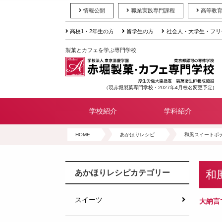
情報公開
職業実践専門課程
高等教
高校1・2年生の方
留学生の方
社会人・大学生・フリ
製菓とカフェを学ぶ専門学校
（現赤堀製菓専門学校・2027年4月校名変更予定)
学校紹介
学科紹介
HOME
あかほりレシピ
和風スイートポ
和
あかほりレシピカテゴリー
スイーツ
大納言