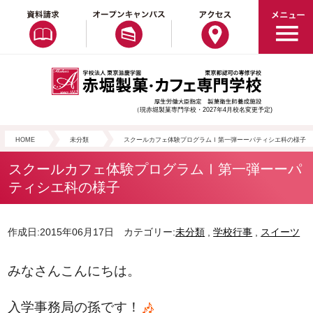
（現赤堀製菓専門学校・2027年4月校名変更予定)
HOME
未分類
スクールカフェ体験プログラムⅠ第一弾ーーパティシエ科の様子
スクールカフェ体験プログラムⅠ第一弾ーーパ
ティシエ科の様子
作成日:2015年06月17日 カテゴリー:
未分類
,
学校行事
,
スイーツ
みなさんこんにちは。
入学事務局の孫です！