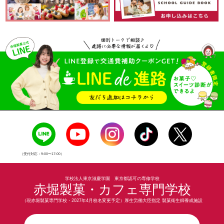
（受付対応：9:00〜17:00）
学校法人東京滋慶学園 東京都認可の専修学校
赤堀製菓・カフェ専門学校
（現赤堀製菓専門学校・2027年4月校名変更予定）厚生労働大臣指定 製菓衛生師養成施設