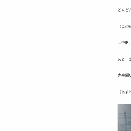
どんど
（この
…中略
あと、
先生聞
（あす