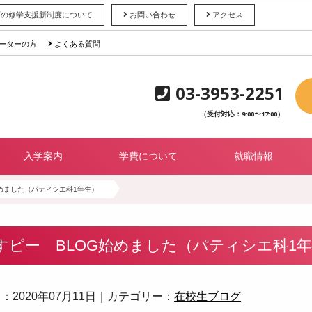
育の修学支援新制度について
お問い合わせ
アクセス
ーターの方
よくある質問
03-3953-2251
（受付対応：9:00〜17:00）
入学案内
学費について
就職情報
めました（パティシエ科1年生）
すピー BLOG始めました（パティシエ科1
：2020年07月11日｜カテゴリー：
在校生ブログ