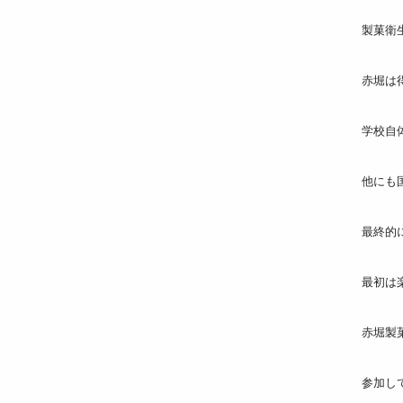
製菓衛
赤堀は
学校自
他にも
最終的
最初は
赤堀製
参加し