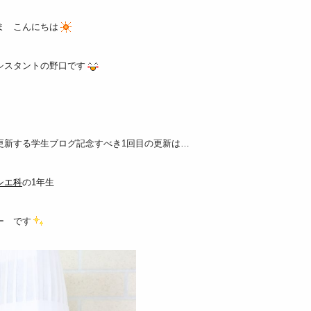
ま こんにちは
シスタントの野口です
更新する学生ブログ記念すべき1回目の更新は…
シエ科
の1年生
ー です