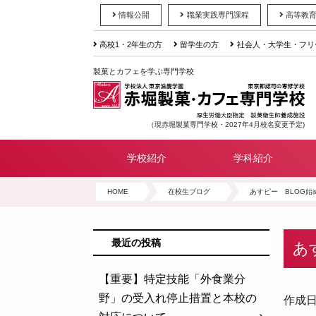
情報公開
職業実践専門課程
高等教
高校1・2年生の方
留学生の方
社会人・大学生・フリ
製菓とカフェを学ぶ専門学校
（現赤堀製菓専門学校・2027年4月校名変更予定)
学校紹介
学科紹介
HOME
在校生ブログ
あすピー BLOG始
最近の投稿
あ
【重要】特定技能「外食業分
野」の受入れ停止措置と本校の
作成日