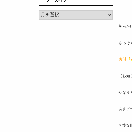
ア
ー
カ
笑った
イ
ブ
さっそ
【お知
かなり
あすピ
可能な