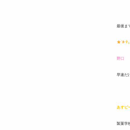
最後ま
野口
早速だ
あすピ
製菓学