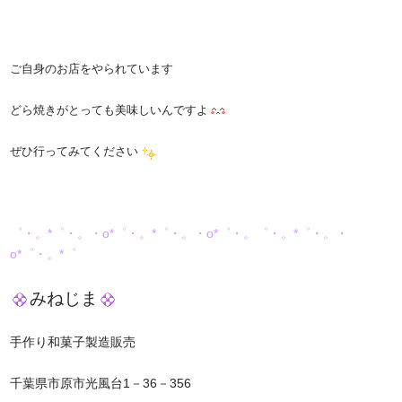
ご自身のお店をやられています
どら焼きがとっても美味しいんですよ
ぜひ行ってみてください
゜・。*゜・。・o*゜・。*゜・。・o*゜・。゜・。*゜・。・
o*゜・。*゜
みねじま
手作り和菓子製造販売
千葉県市原市光風台1－36－356