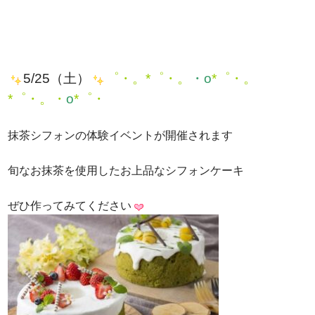
5/25（土）
゜・。*゜・。
・o
*゜・。
*゜・。・
o
*゜・
抹茶シフォンの体験イベントが開催されます
旬なお抹茶を使用したお上品なシフォンケーキ
ぜひ作ってみてください