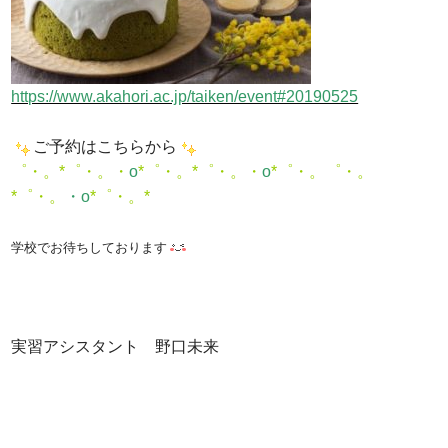
https://www.akahori.ac.jp/taiken/event#20190525
ご予約はこちらから
゜・。*゜・。・
o
*゜・。*゜・。・
o
*゜・。゜・。
*゜・。
・o
*゜・。*
学校でお待ちしております
実習アシスタント 野口未来