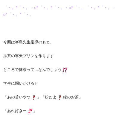
゜・。*゜・。・o*゜・。*゜・。・o*゜・。゜・。*゜・。・
o*゜・。*゜・。
今回は峯島先生指導のもと、
抹茶の寒天プリンを作ります
ところで抹茶って…なんでしょう
学生に問いかけると
「あの苦いやつ
」「粉だよ
緑のお茶」
「あれ好きー
」