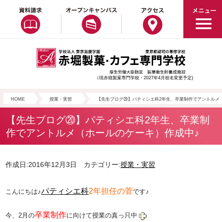
（現赤堀製菓専門学校・2027年4月校名変更予定)
HOME
授業・実習
【先生ブログ⑳】パティシエ科2年生、卒業制作でアントルメ
【先生ブログ⑳】パティシエ科2年生、卒業制
作でアントルメ（ホールのケーキ）作成中♪
作成日:2016年12月3日 カテゴリー:
授業・実習
パティシエ科
2年担任の菅
こんにちは♪
です♪
卒業制作
今、2月の
に向けて授業の真っ只中