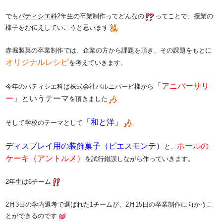
でも
パティシエ科
2年生の卒業制作ってどんなの
ってことで、授業の
様子をお伝えしていこうと思います
赤堀製菓の卒業制作では、企業の方から課題を頂き、その課題をもとに
オリジナルレシピ
を考えていきます。
「アニバーサリ
今年のパティシエ科は
株式会社バルニバービ様から
ー」
というテーマ
を頂きました
「和と洋」
そして学校のテーマとして
ディスプレイ用の装飾菓子（ピエスモンテ）
ホールの
と、
ケーキ（アントルメ）
を試行錯誤しながら作っていきます。
2年生は6チーム
2月3日の学内選考で選ばれた1チームが、2月15日の卒業制作に向かうこ
とができるのです