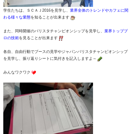
学生たちは
、ＳＣＡＪ2
016を見学し、
業界全
体のトレンドやカフェに関
わる様々な業態
を知ることが出来ます
また、同時開催のバリ
スタチャンピオンシップを見学し、
業界トッププ
ロの技術
を見ることが出来ます
各自、自由行動でブースの見学やジャパンバリスタチャンピオンシップ
を見学し、振り返りシートに気付きを記入しますよ～
みんなワクワク