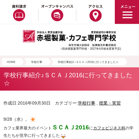
（現赤堀製菓専門学校・2027年4月校名変更予定)
HOME
学校行事
学校行事紹介♪ＳＣＡＪ2016に行ってきました☆
学校行事紹介♪ＳＣＡＪ2016に行ってきました
☆
作成日:2016年09月30日 カテゴリー:
学校行事
,
授業・実習
9/28（水）。
ＳＣＡＪ2016
カフェ業界最大のイベント
に
カフェビジネス科
の学
生たちが見学に行ってきました