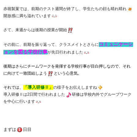
赤堀製菓では、前期のテスト週間が終了し、学生たちの顔も晴れ晴れ
開放感に満ち溢れています
さて、来週からは後期の授業が開始
コミュニケーシ
その前に、前期を振り返って、クラスメイトとさらに
ョンを図る学校行事
が先日行われました
後期はさらにチームワークを発揮する学校行事が目白押しなので、それ
に向けて一致団結しよう
という心意気。
「導入研修Ⅱ」
それでは、
の様子をお伝えしますね
導入研修Ⅱは2日間で行われました
研修は学校内外でグループワーク
を中心に行います
まずは
日目