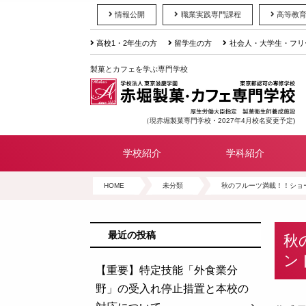
情報公開
職業実践専門課程
高等教
高校1・2年生の方
留学生の方
社会人・大学生・フリ
製菓とカフェを学ぶ専門学校
（現赤堀製菓専門学校・2027年4月校名変更予定)
学校紹介
学科紹介
HOME
未分類
秋のフルーツ満載！！ショ
最近の投稿
秋
ン
【重要】特定技能「外食業分
野」の受入れ停止措置と本校の