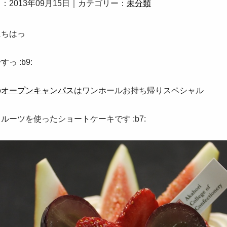
：2013年09月15日｜カテゴリー：
未分類
にちはっ
っ :b9:
の
オープンキャンパス
はワンホールお持ち帰りスペシャル
ルーツを使ったショートケーキです :b7: