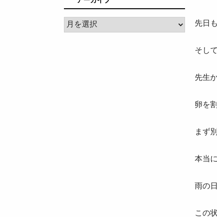
ア
先日
ー
カ
そし
イ
ブ
先生
卵を
まず
本当
雨の
この