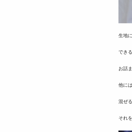
生地
でき
お話
他に
混ぜ
それを