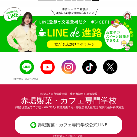
（受付対応：9:00〜17:00）
学校法人東京滋慶学園 東京都認可の専修学校
赤堀製菓・カフェ専門学校
（現赤堀製菓専門学校・2027年4月校名変更予定）厚生労働大臣指定 製菓衛生師養成施設
赤堀製菓・カフェ専門学校公式LINE
（受付対応：9:00〜17:00）