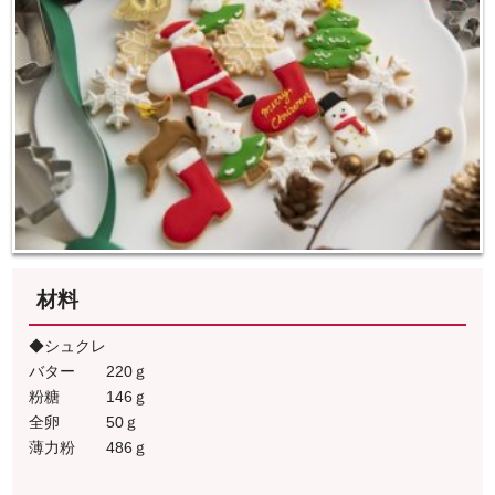
材料
◆シュクレ
バター 220ｇ
粉糖 146ｇ
全卵 50ｇ
薄力粉 486ｇ