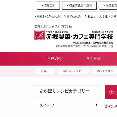
情報公開
職業実践専門課程
高等教
高校1・2年生の方
留学生の方
社会人・大学生・フリ
製菓とカフェを学ぶ専門学校
（現赤堀製菓専門学校・2027年4月校名変更予定)
学校紹介
学科紹介
HOME
あかほりレシピ
ホットココア
ホ
あかほりレシピカテゴリー
スイーツ
かわい