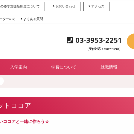
育の修学支援新制度について
お問い合わせ
アクセス
ーターの方
よくある質問
03-3953-2251
（受付対応：9:00〜17:00）
入学案内
学費について
就職情報
ットココア
いココアと一緒に作ろう☆