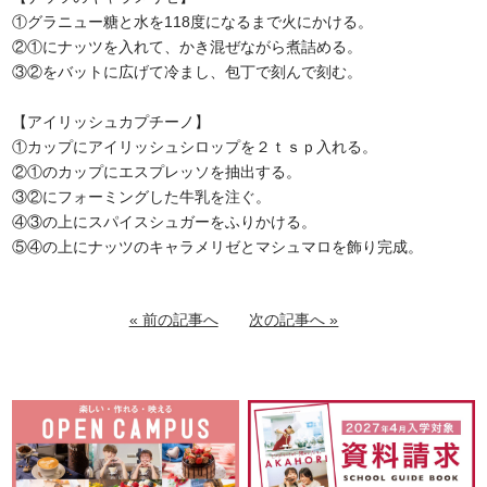
①グラニュー糖と水を118度になるまで火にかける。
②①にナッツを入れて、かき混ぜながら煮詰める。
③②をバットに広げて冷まし、包丁で刻んで刻む。
【アイリッシュカプチーノ】
①カップにアイリッシュシロップを２ｔｓｐ入れる。
②①のカップにエスプレッソを抽出する。
③②にフォーミングした牛乳を注ぐ。
④③の上にスパイスシュガーをふりかける。
⑤④の上にナッツのキャラメリゼとマシュマロを飾り完成。
« 前の記事へ
次の記事へ »