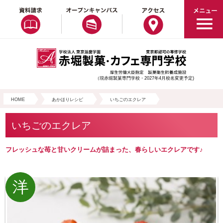
（現赤堀製菓専門学校・2027年4月校名変更予定)
HOME
あかほりレシピ
いちごのエクレア
いちごのエクレア
フレッシュな苺と甘いクリームが詰まった、春らしいエクレアです♪