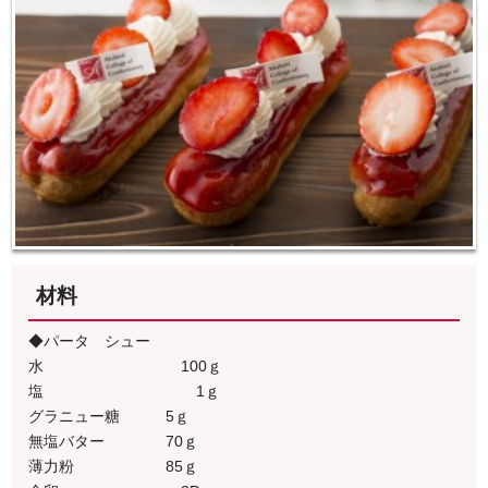
材料
◆パータ シュー
水 100ｇ
塩 1ｇ
グラニュー糖 5ｇ
無塩バター 70ｇ
薄力粉 85ｇ