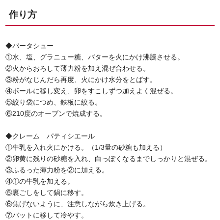
作り方
◆パータシュー
①水、塩、グラニュー糖、バターを火にかけ沸騰させる。
②火からおろして薄力粉を加え混ぜ合わせる。
③粉がなじんだら再度、火にかけ水分をとばす。
④ボールに移し変え、卵をすこしずつ加えよく混ぜる。
⑤絞り袋につめ、鉄板に絞る。
⑥210度のオーブンで焼成する。
◆クレーム パティシエール
①牛乳を入れ火にかける。（1/3量の砂糖も加える）
②卵黄に残りの砂糖を入れ、白っぽくなるまでしっかりと混ぜる。
③ふるった薄力粉を②に加える。
④①の牛乳を加える。
⑤裏ごしをして鍋に移す。
⑥焦げないように、注意しながら炊き上げる。
⑦バットに移して冷やす。