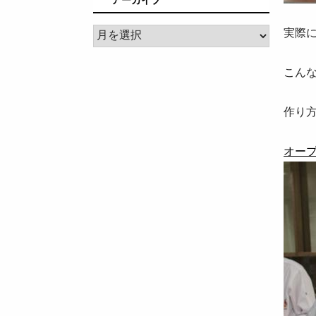
ア
実際
ー
カ
こん
イ
ブ
作り
オー