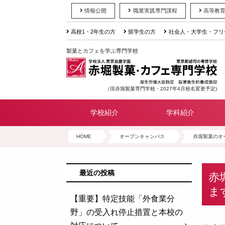
情報公開
職業実践専門課程
高等教
高校1・2年生の方
留学生の方
社会人・大学生・フリ
製菓とカフェを学ぶ専門学校
（現赤堀製菓専門学校・2027年4月校名変更予定)
学校紹介
学科紹介
HOME
オープンキャンパス
赤堀製菓のオ
最近の投稿
赤
ま
【重要】特定技能「外食業分
野」の受入れ停止措置と本校の