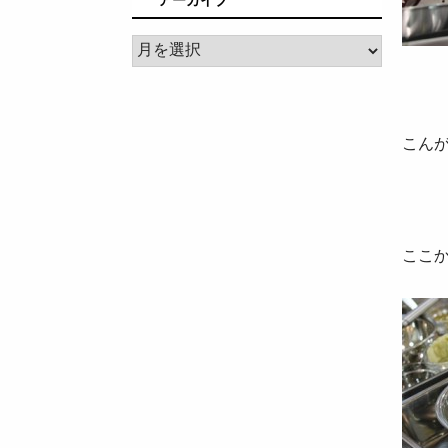
ア
ー
カ
イ
ブ
こん
ここ