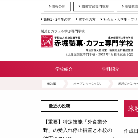
情報公開
職業実践専門課程
高等教
高校1・2年生の方
留学生の方
社会人・大学生・フリ
製菓とカフェを学ぶ専門学校
（現赤堀製菓専門学校・2027年4月校名変更予定)
学校紹介
学科紹介
HOME
オープンキャンパス
米粉のパンケ
最近の投稿
米
【重要】特定技能「外食業分
野」の受入れ停止措置と本校の
作成日