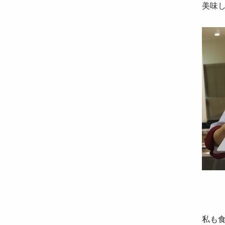
美味
私も