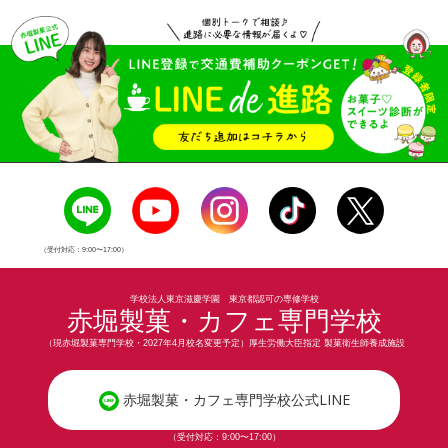
（受付対応：9:00〜17:00）
学校法人東京滋慶学園 東京都認可の専修学校
赤堀製菓・カフェ専門学校
（現赤堀製菓専門学校・2027年4月校名変更予定）厚生労働大臣指定 製菓衛生師養成施設
赤堀製菓・カフェ専門学校公式LINE
（受付対応：9:00〜17:00）