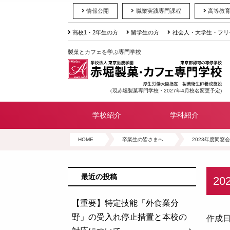
情報公開
職業実践専門課程
高等教
高校1・2年生の方
留学生の方
社会人・大学生・フリ
製菓とカフェを学ぶ専門学校
（現赤堀製菓専門学校・2027年4月校名変更予定)
学校紹介
学科紹介
HOME
卒業生の皆さまへ
2023年度同窓
最近の投稿
2
【重要】特定技能「外食業分
野」の受入れ停止措置と本校の
作成日