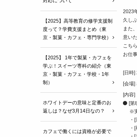
対応について
202
久し
【2025】高等教育の修学支援制
また
度って？学費支援まとめ（東
意い
京・製菓・カフェ・専門学校）
こち
お仕
【2025】 1年で製菓・カフェを
学ぶ！スイーツ専科の紹介（東
[日時]
京・製菓・カフェ・学校・1年
制）
[会場
[内容]
ホワイトデーの意味と定番のお
[第
返しは？なぜ3月14日なの？
※
・
・
カフェで働くには資格が必要で
・