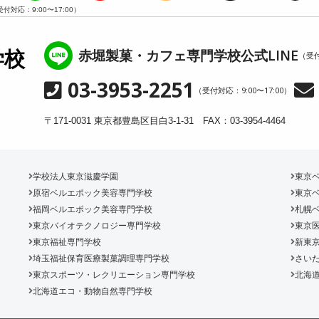
受付対応：9:00〜17:00）
赤堀製菓・カフェ専門学校公式LINE
学校
（受付
03-3953-2251
（受付対応：9:00〜17:00）
〒171-0031 東京都豊島区目白3-1-31 FAX：03-3954-4464
学校法人東京滋慶学園
東京
原宿ベルエポック美容専門学校
東京
福岡ベルエポック美容専門学校
札幌
東京バイオテクノロジー専門学校
東京
東京福祉専門学校
新東
埼玉福祉保育医療製菓調理専門学校
さいた
東京スポーツ・レクリエーション専門学校
北海
北海道エコ・動物自然専門学校