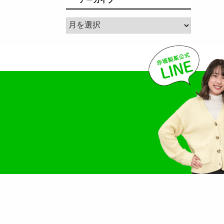
ア
ー
カ
イ
ブ