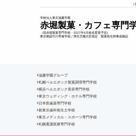
（
学校法人東京滋慶学園
赤堀製菓・カフェ専門
（現赤堀製菓専門学校・2027年4月校名変更予定)
東京都認可の専修学校／厚生労働大臣指定 製菓衛生師養成施設
滋慶学園グループ
札幌ベルエポック製菓調理専門学校
横浜ベルエポック美容専門学校
東京ウェディング・ホテル専門学校
日本医歯薬専門学校
新東京歯科衛生士学校
東京メディカル・スポーツ専門学校
札幌看護医療専門学校