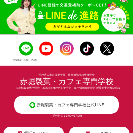
（受付対応：9:00〜17:00）
学校法人東京滋慶学園 東京都認可の専修学校
赤堀製菓・カフェ専門学校
（現赤堀製菓専門学校・2027年4月校名変更予定）厚生労働大臣指定 製菓衛生師養成施設
赤堀製菓・カフェ専門学校公式LINE
（受付対応：9:00〜17:00）