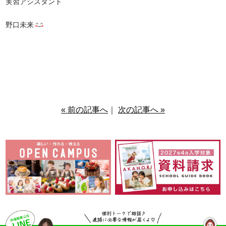
実習アシスタント
野口未来
« 前の記事へ
｜
次の記事へ »