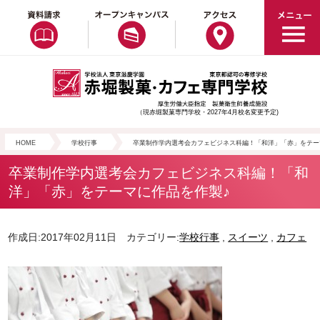
（現赤堀製菓専門学校・2027年4月校名変更予定)
HOME
学校行事
卒業制作学内選考会カフェビジネス科編！「和洋」「赤」をテー
卒業制作学内選考会カフェビジネス科編！「和
洋」「赤」をテーマに作品を作製♪
作成日:2017年02月11日 カテゴリー:
学校行事
,
スイーツ
,
カフェ