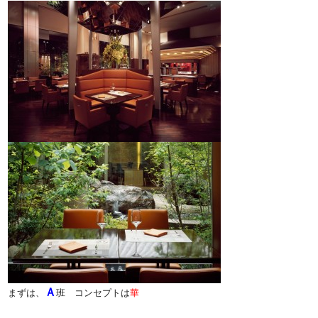
Ａ
まずは、
班 コンセプトは
華