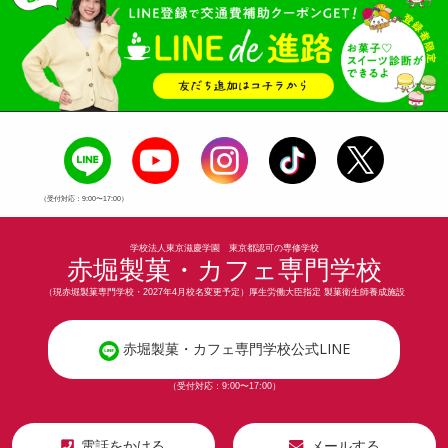
（受付対応：9:00〜17:00）
学校法人東京滋慶学園 東京都認可の専修学校
赤堀製菓・カフェ専門学校
（現赤堀製菓専門学校・2027年4月校名変更予定）厚生労働大臣指定 製菓衛生師養成施設
赤堀製菓・カフェ専門学校公式LINE
（受付対応：9:00〜17:00）
電話をかける
メールする