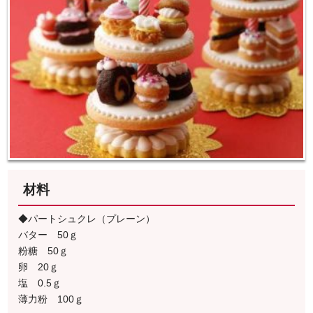
材料
◆パートシュクレ（プレーン）
バター 50ｇ
粉糖 50ｇ
卵 20ｇ
塩 0.5ｇ
薄力粉 100ｇ