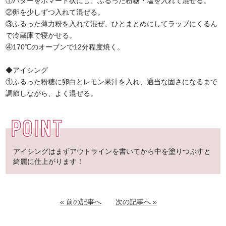
①バターをポマード状にし、ふるった粉糖・塩を入れて混ぜる。
②卵を少しずつ入れて混ぜる。
③ふるった薄力粉を入れて混ぜ、ひとまとめにしてラップにくるん
で冷蔵庫で寝かせる。
④170℃のオーブンで12分程度焼く。
◆アイシング
①ふるった粉糖に卵白とレモン果汁を入れ、適当な固さになるまで
調節しながら、よく混ぜる。
アイシングはまずアウトラインを書いてから中を塗りつぶすと
綺麗に仕上がります！
« 前の記事へ
次の記事へ »