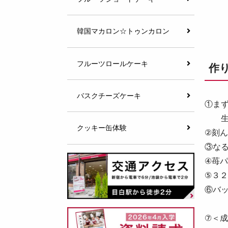
韓国マカロン☆トゥンカロン
フルーツロールケーキ
作
バスクチーズケーキ
①ま
生ク
クッキー缶体験
②刻
③な
④苺
⑤３
⑥バ
⑦＜