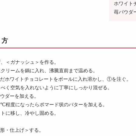
ホワイト
苺パウダ
り方
ず、＜ガナッシュ＞を作る。
リームを鍋に入れ、沸騰直前まで温める。
んだホワイトチョコレートをボールに入れ溶かし、①を注ぐ。
るべく空気を入れないように丁寧にしっかり混ぜる。
パウダーを加える。
２℃程度になったらポマード状のバターを加える。
ットに移し、冷やし固める。
成形・仕上げ＞する。