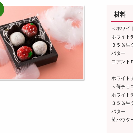
材料
＜ホワイ
ホワイト
３５％
バ
コア
ホワイト
＜苺チョ
ホワイト
３５％
バ
苺パ