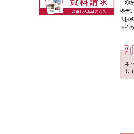
⑥を
⑧テ
⑨粉
⑩苺
生
し