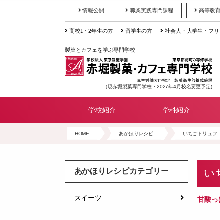
情報公開
職業実践専門課程
高等教
高校1・2年生の方
留学生の方
社会人・大学生・フリ
製菓とカフェを学ぶ専門学校
（現赤堀製菓専門学校・2027年4月校名変更予定)
学校紹介
学科紹介
HOME
あかほりレシピ
いちごトリュフ
い
あかほりレシピカテゴリー
スイーツ
甘酸っ