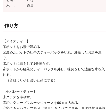
氷 ： 適量
作り方
【アイスティー】
①ポットをお湯で温める。
②温めたポットの紅茶のティーバックをいれ、沸騰したお湯を注
ぐ。
③ポットに蓋をして1分蒸らす。
④ポットから紅茶のティーバックを外し、味見をして適量な氷を入
れる。
（普段より少し濃い紅茶にする）
【セパレートティー】
①グラスを冷やす。
②①にグレープフルーツジュースを90ｃｃ入れる。
③②にガムシロップ15ｇ（適量）を入れて味見をしその後甘さを調