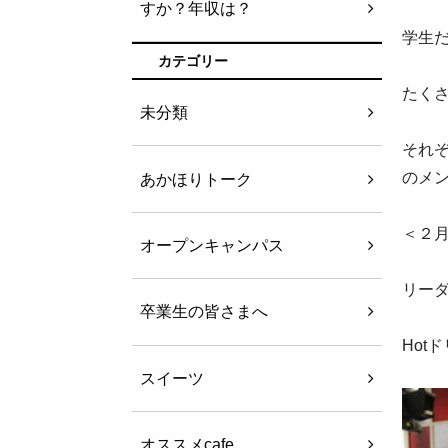
すか？年収は？
学生
カテゴリー
たく
未分類
それ
のメ
あかほりトーク
＜２月
オープンキャンパス
リー
卒業生の皆さまへ
Hot
スイーツ
オススメcafe