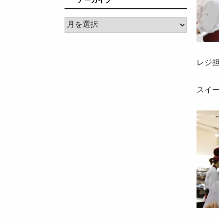
ア
ー
カ
イ
レジ
ブ
スイ