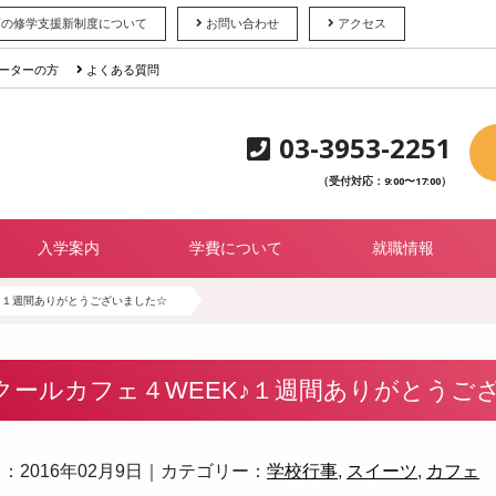
育の修学支援新制度について
お問い合わせ
アクセス
ーターの方
よくある質問
03-3953-2251
（受付対応：9:00〜17:00）
入学案内
学費について
就職情報
♪１週間ありがとうございました☆
クールカフェ４WEEK♪１週間ありがとうご
：2016年02月9日｜カテゴリー：
学校行事
,
スイーツ
,
カフェ