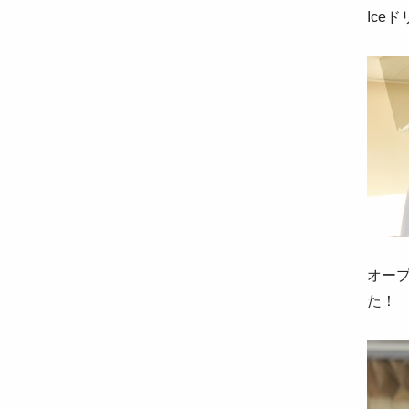
Ice
オー
た！