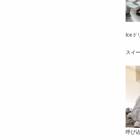
Ice
スイ
呼び