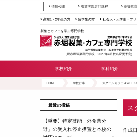
情報公開
職業実践専門課程
高等教
高校1・2年生の方
留学生の方
社会人・大学生・フリ
製菓とカフェを学ぶ専門学校
（現赤堀製菓専門学校・2027年4月校名変更予定)
学校紹介
学科紹介
HOME
学校行事
スクールカフェ４WEEK
最近の投稿
ス
【重要】特定技能「外食業分
野」の受入れ停止措置と本校の
作成日