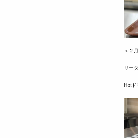
＜２
リー
Hot