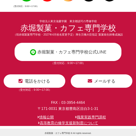
（受付対応：9:00〜17:00）
学校法人東京滋慶学園 東京都認可の専修学校
赤堀製菓・カフェ専門学校
（現赤堀製菓専門学校・2027年4月校名変更予定）厚生労働大臣指定 製菓衛生師養成施設
赤堀製菓・カフェ専門学校公式LINE
（受付対応：9:00〜17:00）
電話をかける
メールする
（受付対応：9:00〜17:00）
FAX：03-3954-4464
〒171-0031 東京都豊島区目白3-1-31
情報公開
職業実践専門課程
高等教育の修学支援新制度について
赤堀製菓・カフェ専門学校 © All rights reserved.