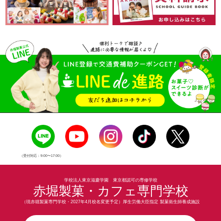
（受付対応：9:00〜17:00）
学校法人東京滋慶学園 東京都認可の専修学校
赤堀製菓・カフェ専門学校
（現赤堀製菓専門学校・2027年4月校名変更予定）厚生労働大臣指定 製菓衛生師養成施設