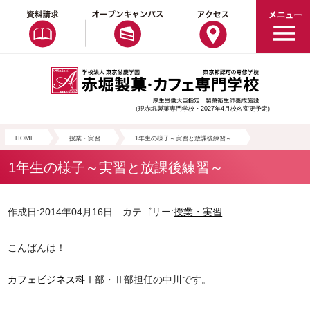
（現赤堀製菓専門学校・2027年4月校名変更予定)
HOME
授業・実習
1年生の様子～実習と放課後練習～
1年生の様子～実習と放課後練習～
作成日:2014年04月16日 カテゴリー:
授業・実習
こんばんは！
カフェビジネス科
Ⅰ部・Ⅱ部担任の中川です。