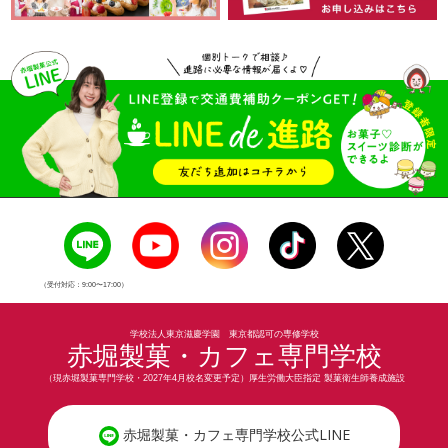
（受付対応：9:00〜17:00）
学校法人東京滋慶学園 東京都認可の専修学校
赤堀製菓・カフェ専門学校
（現赤堀製菓専門学校・2027年4月校名変更予定）厚生労働大臣指定 製菓衛生師養成施設
赤堀製菓・カフェ専門学校公式LINE