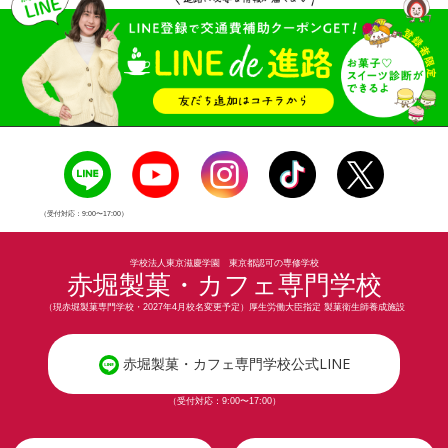
（受付対応：9:00〜17:00）
学校法人東京滋慶学園 東京都認可の専修学校
赤堀製菓・カフェ専門学校
（現赤堀製菓専門学校・2027年4月校名変更予定）厚生労働大臣指定 製菓衛生師養成施設
赤堀製菓・カフェ専門学校公式LINE
（受付対応：9:00〜17:00）