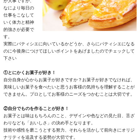
が大事ですが、
なにより毎日の
仕事をこなして
いく体力と精神
的強さが必要で
す。
実際にパティシエに向いているかどうか、さらにパティシエになる
のに今後身につけてほしいポイントをあげましたのでチェックして
下さい
①とにかくお菓子が好き！
自分自身が心からお菓子が好きですか？お菓子が好きでなければ、
美味しいお菓子を食べたいと思うお客様の気持ちを理解することが
できません。プロとしてお客様のニーズをつかむことは大切です。
②自分でものを作ることが好き！
お菓子とは味はもちろんのこと、デザインや色などの見た目、舌ざ
わりなども「おいしさ」の決め手となります。
技術や感性を磨こうとする努力、それらを活かして前向きにオリジ
ナリティを追及する姿勢が大切です。