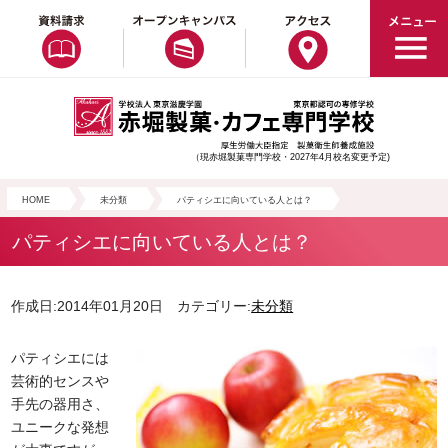
（現赤堀製菓専門学校・2027年4月校名変更予定)
HOME
未分類
パティシエに向いている人とは？
パティシエに向いている人とは？
作成日:2014年01月20日 カテゴリー:
未分類
パティシエには
芸術的センスや
手先の器用さ、
ユニークな発想