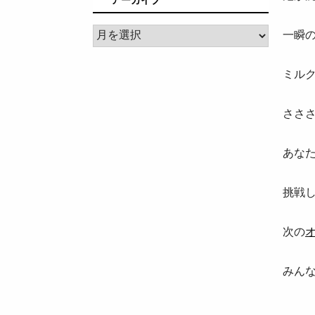
ア
一瞬
ー
カ
ミル
イ
ブ
ささ
あな
挑戦
次の
みん