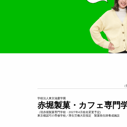
（
学校法人東京滋慶学園
赤堀製菓・カフェ専門
（現赤堀製菓専門学校・2027年4月校名変更予定)
東京都認可の専修学校／厚生労働大臣指定 製菓衛生師養成施設