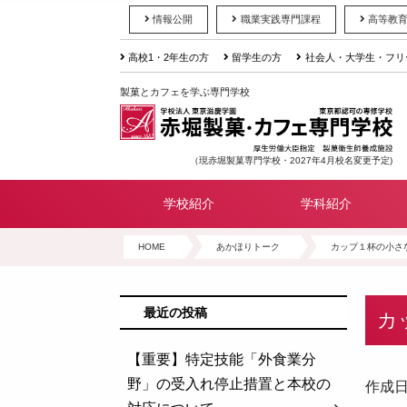
情報公開
職業実践専門課程
高等教
高校1・2年生の方
留学生の方
社会人・大学生・フリ
製菓とカフェを学ぶ専門学校
（現赤堀製菓専門学校・2027年4月校名変更予定)
学校紹介
学科紹介
HOME
あかほりトーク
カップ１杯の小さ
最近の投稿
カ
【重要】特定技能「外食業分
野」の受入れ停止措置と本校の
作成日