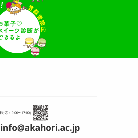
対応：9:00〜17:00）
info@akahori.ac.jp