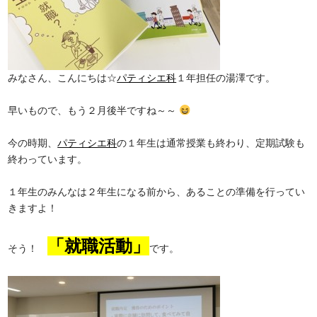
みなさん、こんにちは☆
パティシエ科
１年担任の湯澤です。
早いもので、もう２月後半ですね～～
今の時期、
パティシエ科
の１年生は通常授業も終わり、定期試験も
終わっています。
１年生のみんなは２年生になる前から、あることの準備を行ってい
きますよ！
「就職活動」
そう！
です。