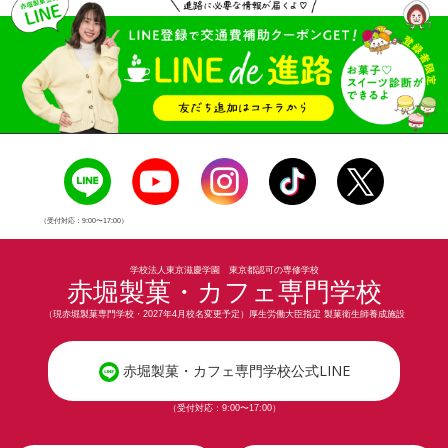
（受付対応：9:00〜17:00）
学校法人東京滋慶学園 東京都認可の専修学校
赤堀製菓・カフェ専門学校
（現赤堀製菓専門学校・2027年4月校名変更予定）厚生労働大臣指定 製菓衛生師養成施設
赤堀製菓・カフェ専門学校公式LINE
（受付対応：9:00〜17:00）