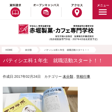
（現赤堀製菓専門学校・2027年4月校名変更予定)
HOME
未分類
パティシエ科１年生 就職活動スタート！！
パティシエ科１年生 就職活動スタート！！
作成日:2017年02月24日 カテゴリー:
未分類
,
学校行事