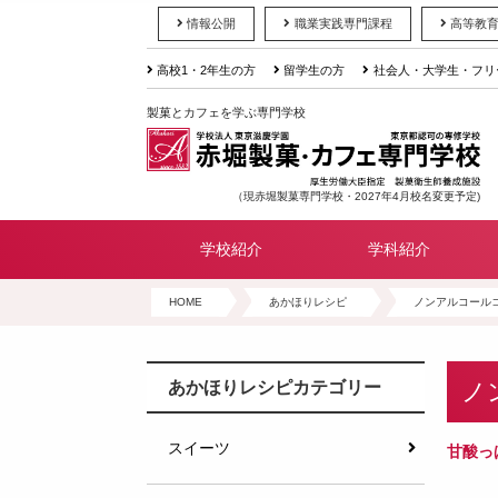
情報公開
職業実践専門課程
高等教
高校1・2年生の方
留学生の方
社会人・大学生・フリ
製菓とカフェを学ぶ専門学校
（現赤堀製菓専門学校・2027年4月校名変更予定)
学校紹介
学科紹介
HOME
あかほりレシピ
ノンアルコール
ノ
あかほりレシピカテゴリー
スイーツ
甘酸っ