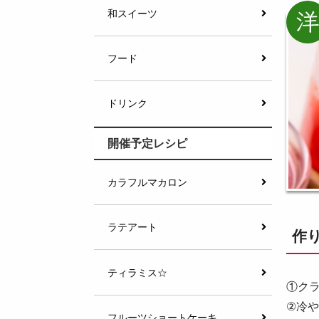
和スイーツ
フード
ドリンク
開催予定レシピ
カラフルマカロン
ラテアート
作
ティラミス☆
①ク
②冷
フルーツショートケーキ