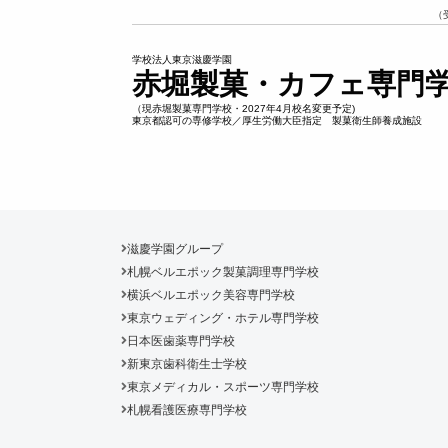
（
学校法人東京滋慶学園
赤堀製菓・カフェ専門
（現赤堀製菓専門学校・2027年4月校名変更予定)
東京都認可の専修学校／厚生労働大臣指定 製菓衛生師養成施設
滋慶学園グループ
札幌ベルエポック製菓調理専門学校
横浜ベルエポック美容専門学校
東京ウェディング・ホテル専門学校
日本医歯薬専門学校
新東京歯科衛生士学校
東京メディカル・スポーツ専門学校
札幌看護医療専門学校