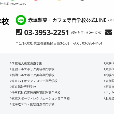
受付対応：9:00〜17:00）
赤堀製菓・カフェ専門学校公式LINE
学校
（受付
03-3953-2251
（受付対応：9:00〜17:00）
〒171-0031 東京都豊島区目白3-1-31 FAX：03-3954-4464
学校法人東京滋慶学園
東京
原宿ベルエポック美容専門学校
東京
福岡ベルエポック美容専門学校
札幌
東京バイオテクノロジー専門学校
東京
東京福祉専門学校
新東
埼玉福祉保育医療製菓調理専門学校
さいた
東京スポーツ・レクリエーション専門学校
北海
北海道エコ・動物自然専門学校