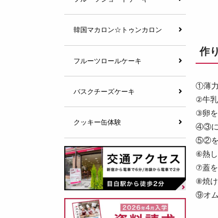
韓国マカロン☆トゥンカロン
作
フルーツロールケーキ
①薄
バスクチーズケーキ
②牛
③卵
クッキー缶体験
④③
⑤②
⑥熱
⑦蓋
⑧焼
⑨オ