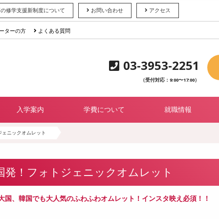
育の修学支援新制度について
お問い合わせ
アクセス
ーターの方
よくある質問
03-3953-2251
（受付対応：9:00〜17:00）
入学案内
学費について
就職情報
ジェニックオムレット
国発！フォトジェニックオムレット
大国、韓国でも大人気のふわふわオムレット！インスタ映え必須！！