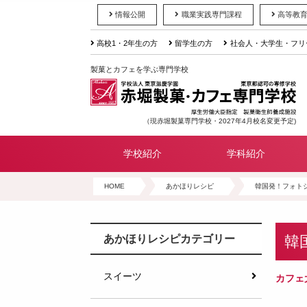
情報公開
職業実践専門課程
高等教
高校1・2年生の方
留学生の方
社会人・大学生・フリ
製菓とカフェを学ぶ専門学校
（現赤堀製菓専門学校・2027年4月校名変更予定)
学校紹介
学科紹介
HOME
あかほりレシピ
韓国発！フォト
韓
あかほりレシピカテゴリー
スイーツ
カフェ