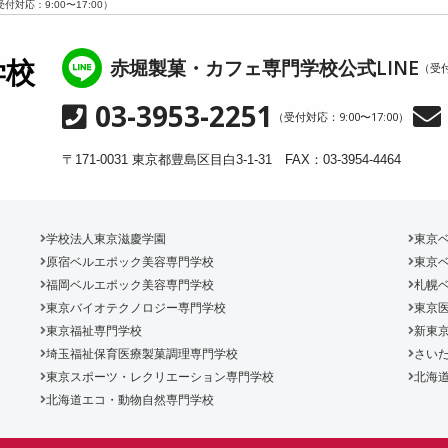
受付対応：9:00〜17:00）
赤堀製菓・カフェ専門学校公式LINE
学校
（受付
03-3953-2251
（受付対応：9:00〜17:00）
〒171-0031 東京都豊島区目白3-1-31 FAX：03-3954-4464
学校法人東京滋慶学園
東京
原宿ベルエポック美容専門学校
東京
福岡ベルエポック美容専門学校
札幌
東京バイオテクノロジー専門学校
東京
東京福祉専門学校
新東
埼玉福祉保育医療製菓調理専門学校
さいた
東京スポーツ・レクリエーション専門学校
北海
北海道エコ・動物自然専門学校