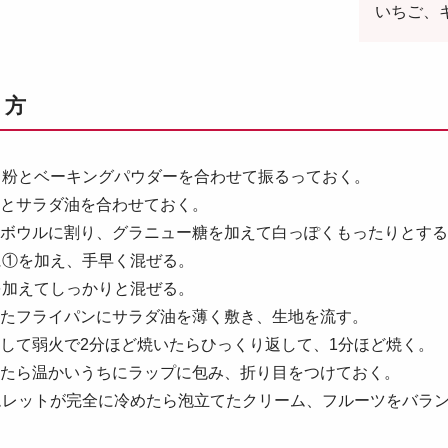
いちご、
り方
力粉とベーキングパウダーを合わせて振るっておく。
乳とサラダ油を合わせておく。
をボウルに割り、グラニュー糖を加えて白っぽくもったりとす
に①を加え、手早く混ぜる。
を加えてしっかりと混ぜる。
したフライパンにサラダ油を薄く敷き、生地を流す。
をして弱火で2分ほど焼いたらひっくり返して、1分ほど焼く。
けたら温かいうちにラップに包み、折り目をつけておく。
ムレットが完全に冷めたら泡立てたクリーム、フルーツをバラ