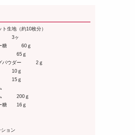
ット生地（約10枚分）
3ヶ
ー糖 60ｇ
 65ｇ
グパウダー 2ｇ
油 10ｇ
 15ｇ
ム
ム 200ｇ
ー糖 16ｇ
ーション