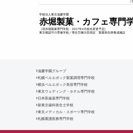
（
学校法人東京滋慶学園
赤堀製菓・カフェ専門
（現赤堀製菓専門学校・2027年4月校名変更予定)
東京都認可の専修学校／厚生労働大臣指定 製菓衛生師養成施設
滋慶学園グループ
札幌ベルエポック製菓調理専門学校
横浜ベルエポック美容専門学校
東京ウェディング・ホテル専門学校
日本医歯薬専門学校
新東京歯科衛生士学校
東京メディカル・スポーツ専門学校
札幌看護医療専門学校