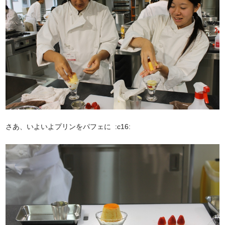
さあ、いよいよプリンをパフェに :c16: