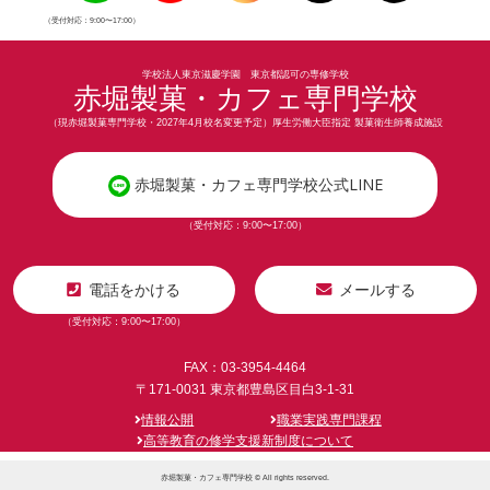
（受付対応：9:00〜17:00）
学校法人東京滋慶学園 東京都認可の専修学校
赤堀製菓・カフェ専門学校
（現赤堀製菓専門学校・2027年4月校名変更予定）厚生労働大臣指定 製菓衛生師養成施設
赤堀製菓・カフェ専門学校公式LINE
（受付対応：9:00〜17:00）
電話をかける
メールする
（受付対応：9:00〜17:00）
FAX：03-3954-4464
〒171-0031 東京都豊島区目白3-1-31
情報公開
職業実践専門課程
高等教育の修学支援新制度について
赤堀製菓・カフェ専門学校 © All rights reserved.