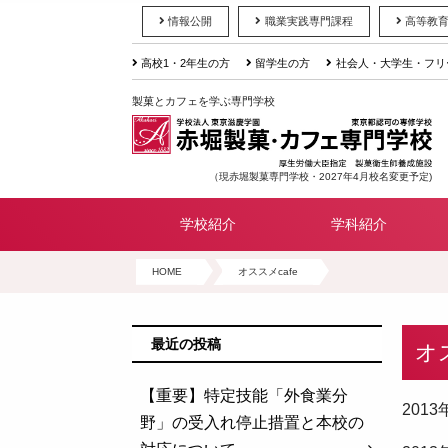
情報公開
職業実践専門課程
高等教
高校1・2年生の方
留学生の方
社会人・大学生・フリ
製菓とカフェを学ぶ専門学校
（現赤堀製菓専門学校・2027年4月校名変更予定)
学校紹介
学科紹介
HOME
オススメcafe
最近の投稿
オ
【重要】特定技能「外食業分
201
野」の受入れ停止措置と本校の