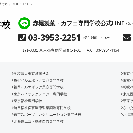
受付対応：9:00〜17:00）
赤堀製菓・カフェ専門学校公式LINE
学校
（受付
03-3953-2251
（受付対応：9:00〜17:00）
〒171-0031 東京都豊島区目白3-1-31 FAX：03-3954-4464
学校法人東京滋慶学園
東京
原宿ベルエポック美容専門学校
東京
福岡ベルエポック美容専門学校
札幌
東京バイオテクノロジー専門学校
東京
東京福祉専門学校
新東
埼玉福祉保育医療製菓調理専門学校
さいた
東京スポーツ・レクリエーション専門学校
北海
北海道エコ・動物自然専門学校