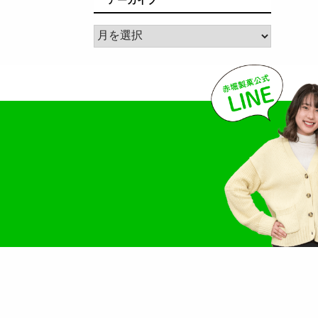
ア
ー
カ
イ
ブ