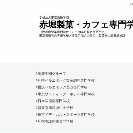
（
学校法人東京滋慶学園
赤堀製菓・カフェ専門
（現赤堀製菓専門学校・2027年4月校名変更予定)
東京都認可の専修学校／厚生労働大臣指定 製菓衛生師養成施設
滋慶学園グループ
札幌ベルエポック製菓調理専門学校
横浜ベルエポック美容専門学校
東京ウェディング・ホテル専門学校
日本医歯薬専門学校
新東京歯科衛生士学校
東京メディカル・スポーツ専門学校
札幌看護医療専門学校