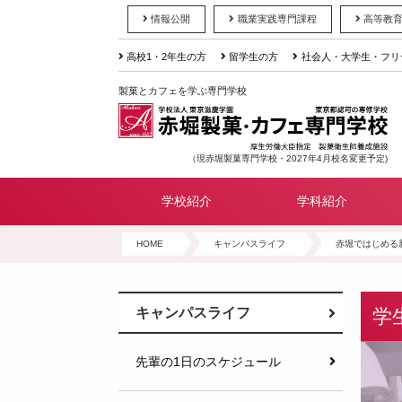
情報公開
職業実践専門課程
高等教
高校1・2年生の方
留学生の方
社会人・大学生・フリ
製菓とカフェを学ぶ専門学校
（現赤堀製菓専門学校・2027年4月校名変更予定)
学校紹介
学科紹介
HOME
キャンパスライフ
赤堀ではじめる
学
キャンパスライフ
先輩の1日のスケジュール