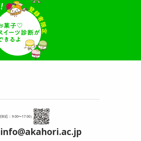
対応：9:00〜17:00）
info@akahori.ac.jp