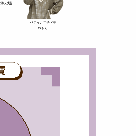
は遊ぶ場
パティシエ科 2年
Wさん