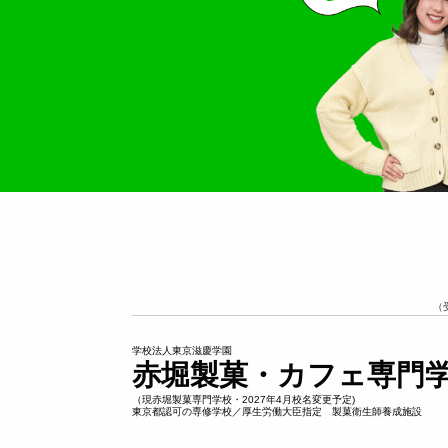
（
学校法人東京滋慶学園
赤堀製菓・カフェ専門
（現赤堀製菓専門学校・2027年4月校名変更予定)
東京都認可の専修学校／厚生労働大臣指定 製菓衛生師養成施設