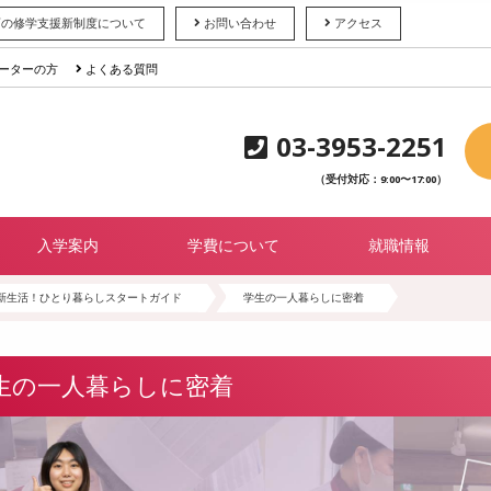
育の修学支援新制度について
お問い合わせ
アクセス
ーターの方
よくある質問
03-3953-2251
（受付対応：9:00〜17:00）
入学案内
学費について
就職情報
新生活！ひとり暮らしスタートガイド
学生の一人暮らしに密着
生の一人暮らしに密着